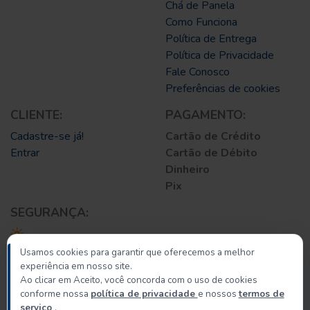
Chá de Panela
Como Funciona
Política de Entrega
Política de Privacidade
Fale Conosco
Preferências de cookies
CLIENTE:
PAGAMENTO:
Cadastre-se já!
Cartão de Crédito
Entrar
Cartão de Débito
Dinheiro
Pix
SEGURANÇA:
Usamos cookies para garantir que oferecemos a melhor
experiência em nosso site.
Ao clicar em Aceito, você concorda com o uso de cookies
conforme nossa
política de privacidade
e nossos
termos de
© 2026 Caratinga Importados
serviço
.