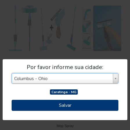
Mop Spray
Por favor informe sua cidade:
SKU:
7896020682639
Cidade
Cidade
Columbus - Ohio
R$ 149,99
(Unidade)
Caratinga - MG
-
+
ADICIONAR
Salvar
Descrição
Especificação
Mop Spray