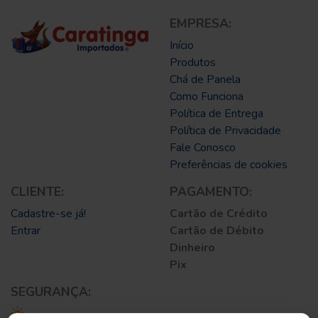
EMPRESA:
Início
Produtos
Chá de Panela
Como Funciona
Política de Entrega
Política de Privacidade
Fale Conosco
Preferências de cookies
CLIENTE:
PAGAMENTO:
Cadastre-se já!
Cartão de Crédito
Entrar
Cartão de Débito
Dinheiro
Pix
SEGURANÇA: