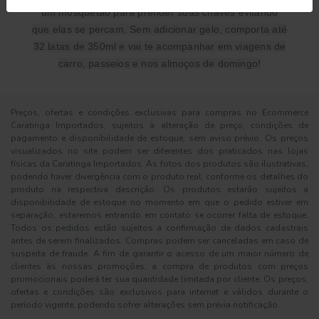
um mosquetão para prender suas chaves evitando
que elas se percam. Sem adicionar gelo, comporta até
32 latas de 350ml e vai te acompanhar em viagens de
carro, passeios e nos almoços de domingo!
Preços, ofertas e condições exclusivas para compras no Ecommerce
Caratinga Importados, sujeitos à alteração de preço, condições de
pagamento e disponibilidade de estoque, sem aviso prévio. Os preços
visualizados no site podem ser diferentes dos praticados nas lojas
físicas da Caratinga Importados. As fotos dos produtos são ilustrativas,
podendo haver divergência com o produto real, conforme os detalhes do
produto na respectiva descrição. Os produtos estarão sujeitos a
disponibilidade de estoque no momento em que o pedido estiver em
separação, estaremos entrando em contato se ocorrer falta de estoque.
Todos os pedidos estão sujeitos a confirmação de dados cadastrais
antes de serem finalizados. Compras podem ser canceladas em caso de
suspeita de fraude. A fim de garantir o acesso de um maior número de
clientes às nossas promoções, a compra de produtos com preços
promocionais poderá ter sua quantidade limitada por cliente. Os preços,
ofertas e condições são exclusivos para internet e válidos durante o
período vigente, podendo sofrer alterações sem prévia notificação.