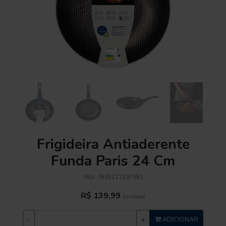
Frigideira Antiaderente
Funda Paris 24 Cm
SKU:
7891112297951
R$ 139,99
(Unidade)
-
+
ADICIONAR