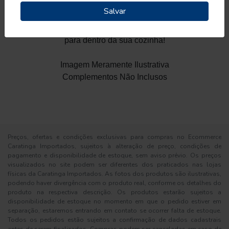
segurança durante o manuseio. É uma frigideira
Salvar
durável e que pode ir à máquina de lavar louças,
otimizando seu dia a dia. Escolha leve o melhor
para dentro da sua cozinha!
Imagem Meramente Ilustrativa
Complementos Não Inclusos
Preços, ofertas e condições exclusivas para compras no Ecommerce
Caratinga Importados, sujeitos à alteração de preço, condições de
pagamento e disponibilidade de estoque, sem aviso prévio. Os preços
visualizados no site podem ser diferentes dos praticados nas lojas
físicas da Caratinga Importados. As fotos dos produtos são ilustrativas,
podendo haver divergência com o produto real, conforme os detalhes do
produto na respectiva descrição. Os produtos estarão sujeitos a
disponibilidade de estoque no momento em que o pedido estiver em
separação, estaremos entrando em contato se ocorrer falta de estoque.
Todos os pedidos estão sujeitos a confirmação de dados cadastrais